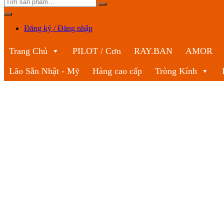
Đăng ký / Đăng nhập
Trang Chủ
PILOT / Cơn
RAY.BAN
AMOR
Lão Sẵn Nhật - Mỹ
Hàng cao cấp
Tròng Kính