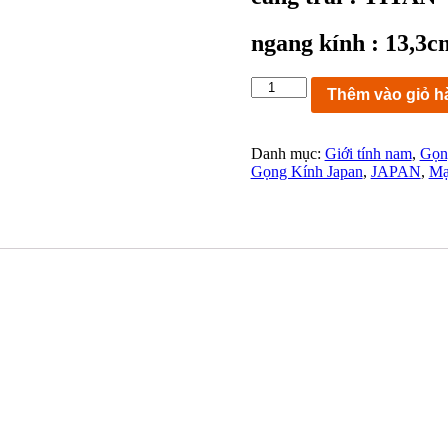
ngang kính : 13,3c
KC9906:
Thêm vào giỏ h
Gọng
kính
Clover
Danh mục:
Giới tính nam
,
Gọn
NR-
Gọng Kính Japan
,
JAPAN
,
Mạ
859
G54
TITAN
mạ
vàng
Size
54-
15
140
FRAME
JAPAN
ngang
kính
13,3cm
số
lượng