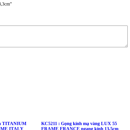
3,3cm”
an TITANIUM
KC5211 : Gọng kính mạ vàng LUX 55
RAME ITALY
FRAME FRANCE ngang kính 13,5cm