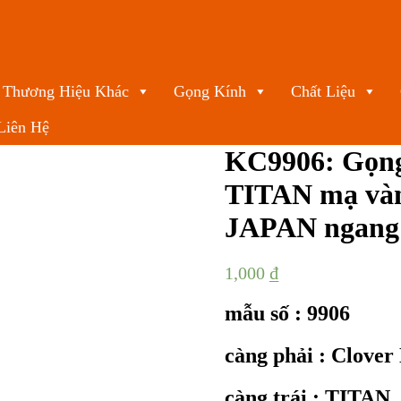
Thương Hiệu Khác
Gọng Kính
Chất Liệu
Liên Hệ
KC9906: Gọng
TITAN mạ vàn
JAPAN ngang 
1,000
₫
mẫu số : 9906
càng phải : Clove
càng trái : TITAN