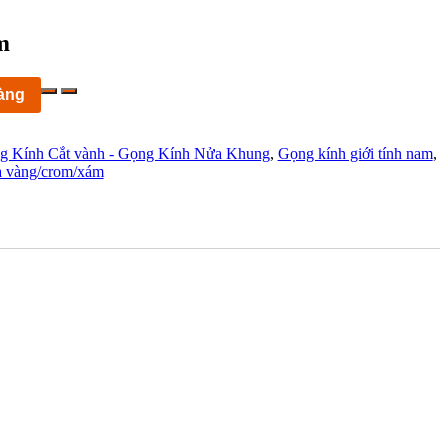
m
àng
g Kính Cắt vành - Gọng Kính Nửa Khung
,
Gọng kính giới tính nam
,
 vàng/crom/xám