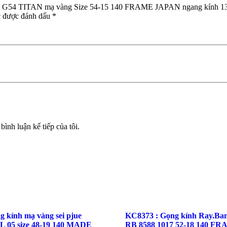
859 G54 TITAN mạ vàng Size 54-15 140 FRAME JAPAN ngang kính 1
c được đánh dấu
*
bình luận kế tiếp của tôi.
 kính mạ vàng sei pjue
KC8373 : Gọng kính Ray.B
L 05 size 48-19 140 MADE
RB 8588 1017 52-18 140 F