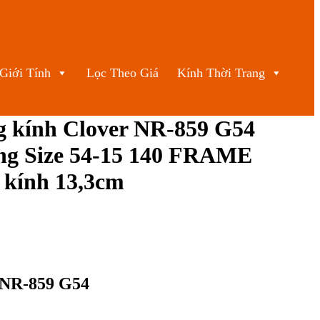
Giới Tính
Lọc Theo Giá
Kính Thời Trang
 kính Clover NR-859 G54
g Size 54-15 140 FRAME
kính 13,3cm
r NR-859 G54