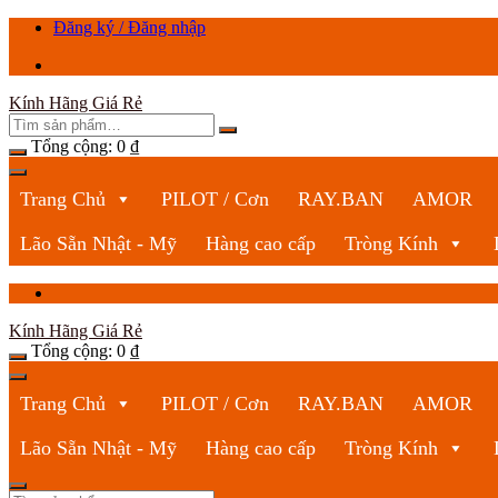
Chuyển
Đăng ký / Đăng nhập
tới
nội
dung
Kính Hãng Giá Rẻ
Tổng cộng:
0
₫
Trang Chủ
PILOT / Cơn
RAY.BAN
AMOR
Lão Sẵn Nhật - Mỹ
Hàng cao cấp
Tròng Kính
Kính Hãng Giá Rẻ
Tổng cộng:
0
₫
Trang Chủ
PILOT / Cơn
RAY.BAN
AMOR
Lão Sẵn Nhật - Mỹ
Hàng cao cấp
Tròng Kính