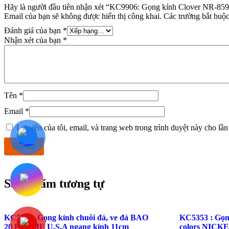
Hãy là người đầu tiên nhận xét “KC9906: Gọng kính Clover NR-
Email của bạn sẽ không được hiển thị công khai.
Các trường bắt buộ
Đánh giá của bạn
*
Nhận xét của bạn
*
Tên
*
Email
*
Lưu tên của tôi, email, và trang web trong trình duyệt này cho lần 
Sản phẩm tương tự
KC5321: Gọng kính chuôi đá, ve đá BAO
KC5353 : Gọng
20 FRAME U.S.A ngang kính 11cm
colors NICKE