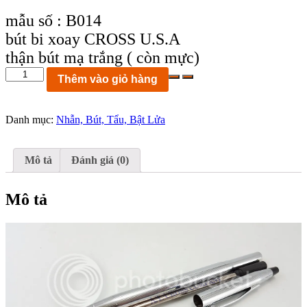
mẫu số : B014
bút bi xoay CROSS U.S.A
thận bút mạ trắng ( còn mực)
KCB14:
Thêm vào giỏ hàng
bút
bi
xoay
Danh mục:
Nhẫn, Bút, Tẩu, Bật Lửa
CROSS
U.S.A
thận
bút
Mô tả
Đánh giá (0)
mạ
trắng
(
Mô tả
còn
mực)
số
lượng