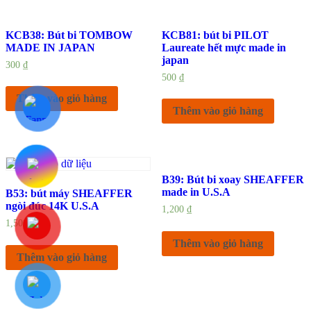
KCB38: Bút bi TOMBOW
KCB81: bút bi PILOT
MADE IN JAPAN
Laureate hết mực made in
japan
300
₫
500
₫
Thêm vào giỏ hàng
Thêm vào giỏ hàng
B39: Bút bi xoay SHEAFFER
made in U.S.A
B53: bút máy SHEAFFER
ngòi đúc 14K U.S.A
1,200
₫
1,500
₫
Thêm vào giỏ hàng
Thêm vào giỏ hàng