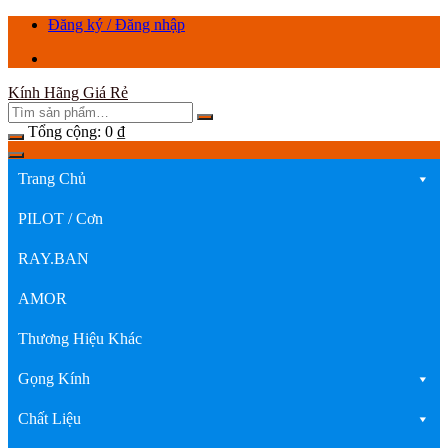
Chuyển
Đăng ký / Đăng nhập
tới
nội
dung
Kính Hãng Giá Rẻ
Tổng cộng:
0
₫
Trang Chủ
PILOT / Cơn
RAY.BAN
AMOR
Thương Hiệu Khác
Gọng Kính
Chất Liệu