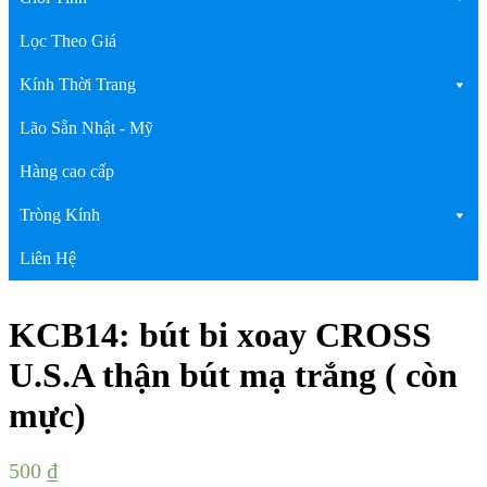
Lọc Theo Giá
Kính Thời Trang
Lão Sẵn Nhật - Mỹ
Hàng cao cấp
Tròng Kính
Liên Hệ
KCB14: bút bi xoay CROSS
U.S.A thận bút mạ trắng ( còn
mực)
500
₫