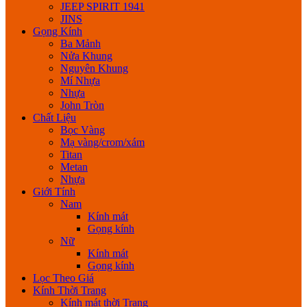
JEEP SPIRIT 1941
JINS
Gọng Kính
Ba Mảnh
Nửa Khung
Nguyên Khung
Mí Nhựa
Nhựa
John Tròn
Chất Liệu
Bọc Vàng
Mạ vàng/crom/xám
Titan
Metan
Nhựa
Giới Tính
Nam
Kính mát
Gọng kính
Nữ
Kính mát
Gọng kính
Lọc Theo Giá
Kính Thời Trang
Kính mát thời Trang