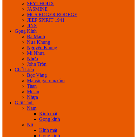
SEYTHOUX
JASMINE
MCS ROGER RODEGE
JEEP SPIRIT 1941
JINS
Gọng Kính
Ba Mảnh
Nửa Khung
Nguyên Khung
Mí Nhựa
Nhựa
John Tròn
Chất Liệu
Bọc Vàng
Mạ vàng/crom/xám
Titan
Metan
Nhựa
Giới Tính
Nam
Kính mát
Gọng kính
Nữ
Kính mát
Gọng kính