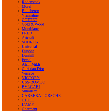
Rodenstock
Morel
Boucheron
Viennaline
COTTET
Gold & Wood
Montblanc
FRED
Artcraft
SHURON
Universal
Dupont
Dunhill
Persol
Alain Mikli
Christian Dior
Versace
VICTORY
USS-ROMCO
BVLGARI
Silhouette
CARRERA-PORSCHE
GUCCI
L'AMY
Charmant