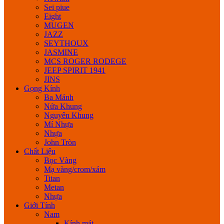
Sei piue
Eight
MUGEN
JAZZ
SEYTHOUX
JASMINE
MCS ROGER RODEGE
JEEP SPIRIT 1941
JINS
Gọng Kính
Ba Mảnh
Nửa Khung
Nguyên Khung
Mí Nhựa
Nhựa
John Tròn
Chất Liệu
Bọc Vàng
Mạ vàng/crom/xám
Titan
Metan
Nhựa
Giới Tính
Nam
Kính mát