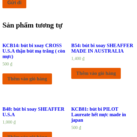
Sản phẩm tương tự
KCB14: bút bi xoay CROSS
B54: bút bi xoay SHEAFFER
U.S.A thận bút mạ trắng ( còn
MADE IN AUSTRALIA
mực)
1,400
₫
500
₫
Thêm vào giỏ hàng
Thêm vào giỏ hàng
B48: bút bi xoay SHEAFFER
KCB81: bút bi PILOT
U.S.A
Laureate hết mực made in
japan
1,000
₫
500
₫