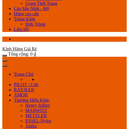
Gọng Thời Trang
Lão Sẵn Nhật - Mỹ
Hàng cao cấp
Tròng Kính
Đơn Tròng
Liên Hệ
Kính Hãng Giá Rẻ
Tổng cộng:
0
₫
Trang Chủ
PILOT / Cơn
RAY.BAN
AMOR
Thương Hiệu Khác
Henry Jullien
MARWITZ
METZLER
ESSEL-Nylor
Algha