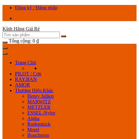
Chuyển
Đăng ký / Đăng nhập
tới
nội
dung
Kính Hãng Giá Rẻ
Tổng cộng:
0
₫
Trang Chủ
PILOT / Cơn
RAY.BAN
AMOR
Thương Hiệu Khác
Henry Jullien
MARWITZ
METZLER
ESSEL-Nylor
Algha
Rodenstock
Morel
Boucheron