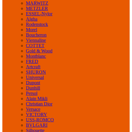
MARWITZ
METZLER
ESSEL-Nylor
Algha
Rodenstock
Morel
Boucheron
Viennaline
COTTET
Gold & Wood
Montblanc
FRED
Artcraft
SHURON
Universal
Dupont
Dunhill
Persol
Alain Mikli
Christian Dior
Versace
VICTORY
USS-ROMCO
BVLGARI
Silhouette