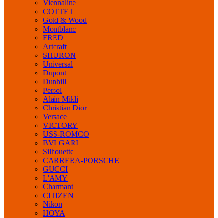
Viennaline
COTTET
Gold & Wood
Montblanc
FRED
Artcraft
SHURON
Universal
Dupont
Dunhill
Persol
Alain Mikli
Christian Dior
Versace
VICTORY
USS-ROMCO
BVLGARI
Silhouette
CARRERA-PORSCHE
GUCCI
L'AMY
Charmant
CITIZEN
Nikon
HOYA