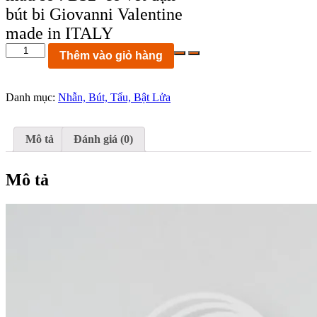
bút bi Giovanni Valentine
made in ITALY
KCB32:
Thêm vào giỏ hàng
bút
bi
Giovanni
Danh mục:
Nhẫn, Bút, Tẩu, Bật Lửa
Valentine
made
in
ITALY
Mô tả
Đánh giá (0)
số
lượng
Mô tả