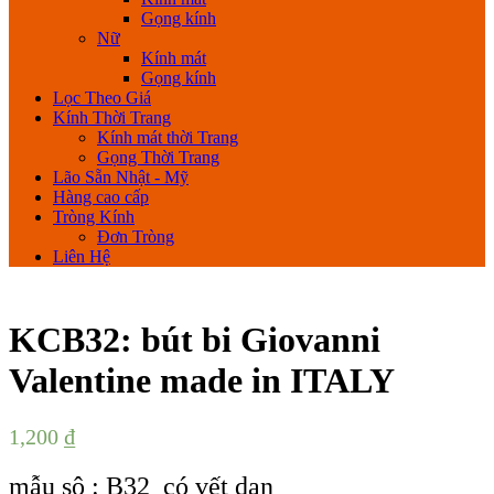
Gọng kính
Nữ
Kính mát
Gọng kính
Lọc Theo Giá
Kính Thời Trang
Kính mát thời Trang
Gọng Thời Trang
Lão Sẵn Nhật - Mỹ
Hàng cao cấp
Tròng Kính
Đơn Tròng
Liên Hệ
KCB32: bút bi Giovanni
Valentine made in ITALY
1,200
₫
mẫu sô : B32 có vết dạn