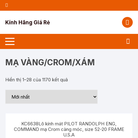
Chuyển
tới
nội
Kính Hãng Giá Rẻ
dung
MẠ VÀNG/CROM/XÁM
Hiển thị 1–28 của 1170 kết quả
KC6638Lô kính mát PILOT RANDOLPH ENG,
COMMAND mạ Crom càng móc, size 52-20 FRAME
U.S.A