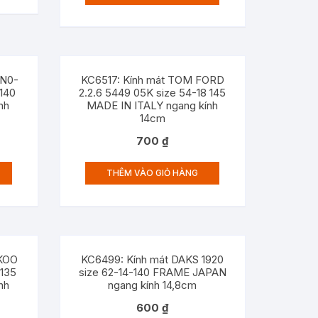
 N0-
KC6517: Kính mát TOM FORD
 140
2.2.6 5449 05K size 54-18 145
nh
MADE IN ITALY ngang kính
14cm
700
₫
THÊM VÀO GIỎ HÀNG
 KOO
KC6499: Kính mát DAKS 1920
-135
size 62-14-140 FRAME JAPAN
nh
ngang kính 14,8cm
600
₫