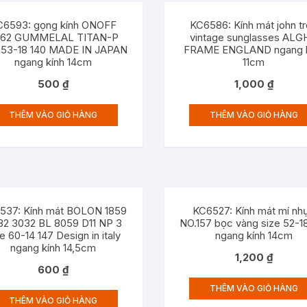
C6593: gọng kính ONOFF
KC6586: Kính mát john t
062 GUMMELAL TITAN-P
vintage sunglasses ALG
e 53-18 140 MADE IN JAPAN
FRAME ENGLAND ngang k
ngang kính 14cm
11cm
500
₫
1,000
₫
THÊM VÀO GIỎ HÀNG
THÊM VÀO GIỎ HÀNG
537: Kính mát BOLON 1859
KC6527: Kính mát mí nh
32 3032 BL 8059 D11 NP 3
NO.157 bọc vàng size 52-1
e 60-14 147 Design in italy
ngang kính 14cm
ngang kính 14,5cm
1,200
₫
600
₫
THÊM VÀO GIỎ HÀNG
THÊM VÀO GIỎ HÀNG