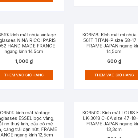
519: kính mát nhựa vintage
KC6518: Kính mát mí nhựa
glasses NINA RICCI PARIS
561T TITAN-P size 58-17
-052 HAND MADE FRANCE
FRAME JAPAN ngang kí
ngang kính 14,5cm
14,5cm
1,000
₫
600
₫
THÊM VÀO GIỎ HÀNG
THÊM VÀO GIỎ HÀNG
C6501: kính mát Vintage
KC6500: Kính mát LOUIS
nglasses ESSEL bọc vàng,
LK-3018 C-6A size 47-18
t rin thuỷ tinh, cầu có mẻ
FRAME JAPAN ngang kí
, càng trái dạn nứt, FRAME
13,3cm
ANCE ngang kính 12,5cm