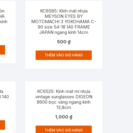
ròn
KC6585: Kính mát nhựa
HA
MEYSON EYES BY
ính
MOTOMACHI 3 YOKOHAMA C-
90 size 54-18 140 FRAME
JAPAN ngang kính 14cm
500
₫
THÊM VÀO GIỎ HÀNG
ựa
KC6525: Kính mát mí nhựa
8 140
vintage sunglasses DIGEON
8600 bọc vàng ngang kính
13,8cm
1,000
₫
THÊM VÀO GIỎ HÀNG