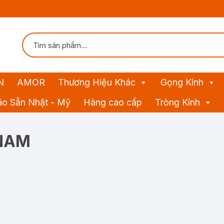
N
AMOR
Thương Hiệu Khác
Gọng Kính
ão Sẵn Nhật - Mỹ
Hàng cao cấp
Tròng Kính
 NAM