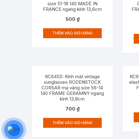
size 51-18 140 MADE IN
FRANCE ngang kính 13,6cm
FR
500
₫
THÊM VÀO GIỎ HÀNG
KC6455: Kính mát vintage
KC6
sunglasses RODENSTOCK
elas
CORSAR mạ vàng size 56-14
F
140 FRAME GERAMNY ngang
kính 13,8cm
700
₫
THÊM VÀO GIỎ HÀNG