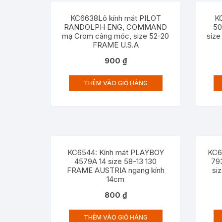
KC6638Lô kính mát PILOT
K
RANDOLPH ENG, COMMAND
5
mạ Crom càng móc, size 52-20
siz
FRAME U.S.A
900
₫
THÊM VÀO GIỎ HÀNG
KC6544: Kính mát PLAYBOY
KC6
4579A 14 size 58-13 130
79
FRAME AUSTRIA ngang kính
siz
14cm
800
₫
THÊM VÀO GIỎ HÀNG