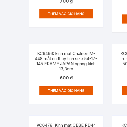
700
₫
THÊM VÀO GIỎ HÀNG
KC6496: kính mát Chalnoir M-
KC
448 mắt rin thuỷ tinh size 54-17-
re
145 FRAME JAPAN ngang kính
5
13,3cm
600
₫
THÊM VÀO GIỎ HÀNG
KC6478: Kính mát CEBE PD44
KC