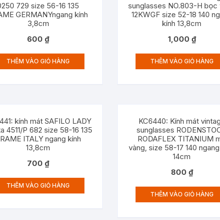
0250 729 size 56-16 135
sunglasses NO.803-H bọc
AME GERMANYngang kính
12KWGF size 52-18 140 n
3,8cm
kính 13,8cm
600
₫
1,000
₫
THÊM VÀO GIỎ HÀNG
THÊM VÀO GIỎ HÀNG
441: kính mát SAFILO LADY
KC6440: Kính mát vinta
ta 4511/P 682 size 58-16 135
sunglasses RODENSTO
RAME ITALY ngang kính
RODAFLEX TITANIUM 
13,8cm
vàng, size 58-17 140 ngang
14cm
700
₫
800
₫
THÊM VÀO GIỎ HÀNG
THÊM VÀO GIỎ HÀNG