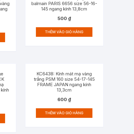
 vàng
balmain PARIS 6656 size 56-16-
gang
145 ngang kính 13,8cm
500
₫
THÊM VÀO GIỎ HÀNG
ge
KC6438: Kính mát mạ vàng
CK
trắng PSM 160 size 54-17-145
mạ
FRAME JAPAN ngang kính
 kính
13,3cm
600
₫
THÊM VÀO GIỎ HÀNG