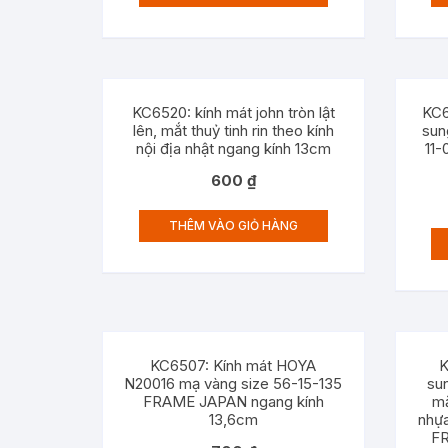
KC6520: kính mát john tròn lật
KC6
lên, mắt thuỷ tinh rin theo kính
sun
nội địa nhật ngang kính 13cm
11
600
₫
THÊM VÀO GIỎ HÀNG
KC6507: Kính mát HOYA
K
N20016 mạ vàng size 56-15-135
su
FRAME JAPAN ngang kính
mắ
13,6cm
nhựa
FR