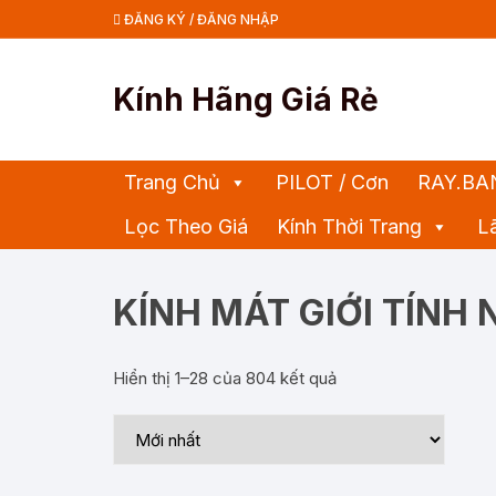
Chuyển
ĐĂNG KÝ / ĐĂNG NHẬP
tới
nội
dung
Kính Hãng Giá Rẻ
Trang Chủ
PILOT / Cơn
RAY.BA
Lọc Theo Giá
Kính Thời Trang
L
KÍNH MÁT GIỚI TÍNH
Hiển thị 1–28 của 804 kết quả