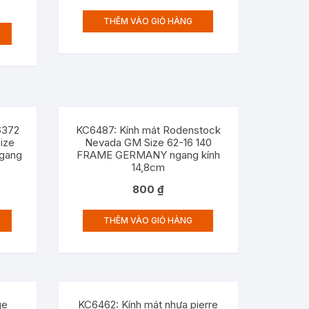
THÊM VÀO GIỎ HÀNG
6372
KC6487: Kính mát Rodenstock
size
Nevada GM Size 62-16 140
gang
FRAME GERMANY ngang kính
14,8cm
800
₫
THÊM VÀO GIỎ HÀNG
ge
KC6462: Kính mát nhựa pierre