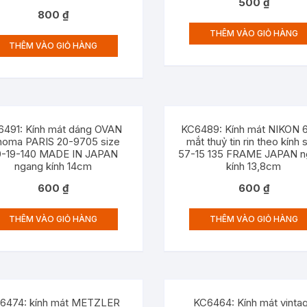
500
₫
800
₫
THÊM VÀO GIỎ HÀNG
THÊM VÀO GIỎ HÀNG
6491: Kính mát dáng OVAN
KC6489: Kính mát NIKON 
noma PARIS 20-9705 size
mắt thuỷ tin rin theo kính 
0-19-140 MADE IN JAPAN
57-15 135 FRAME JAPAN n
ngang kính 14cm
kính 13,8cm
600
₫
600
₫
THÊM VÀO GIỎ HÀNG
THÊM VÀO GIỎ HÀNG
6474: kính mát METZLER
KC6464: Kính mát vinta