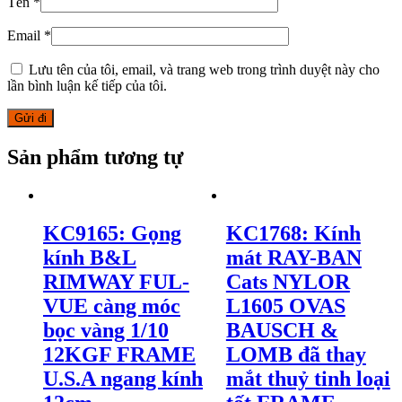
Tên
*
Email
*
Lưu tên của tôi, email, và trang web trong trình duyệt này cho
lần bình luận kế tiếp của tôi.
Sản phẩm tương tự
KC9165: Gọng
KC1768: Kính
kính B&L
mát RAY-BAN
RIMWAY FUL-
Cats NYLOR
VUE càng móc
L1605 OVAS
bọc vàng 1/10
BAUSCH &
12KGF FRAME
LOMB đã thay
U.S.A ngang kính
mắt thuỷ tinh loại