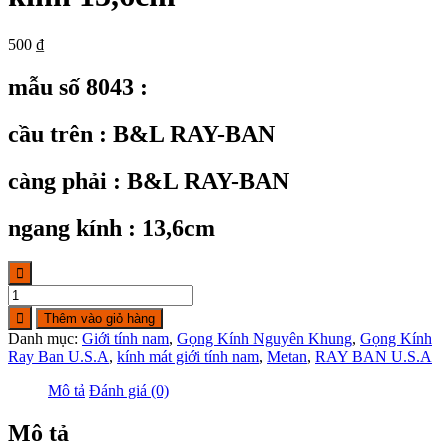
500
₫
mẫu số 8043 :
cầu trên : B&L RAY-BAN
càng phải : B&L RAY-BAN
ngang kính : 13,6cm
KC8043:
Gọng
Thêm vào giỏ hàng
kính
Danh mục:
Giới tính nam
,
Gọng Kính Nguyên Khung
,
Gọng Kính
RAY-
Ray Ban U.S.A
,
kính mát giới tính nam
,
Metan
,
RAY BAN U.S.A
BAN
B&L
Mô tả
Đánh giá (0)
FRAME
U.S.A
Mô tả
ngang