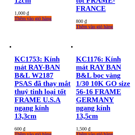
12cm
tốt FRAME-
FRANCE
1,000
₫
Thêm vào giỏ hàng
800
₫
Thêm vào giỏ hàng
KC1753: Kính
KC1176: Kính
mát RAY-BAN
mát RAY BAN
B&L W2187
B&L bọc vàng
PSAS đã thay mắt
1/30 10K GO size
thuỷ tinh loại tốt
56-16 FRAME
FRAME U.S.A
GERMANY
ngang kính
ngang kính
13,3cm
13,5cm
600
₫
1,500
₫
Thêm vào giỏ hàng
Thêm vào giỏ hàng