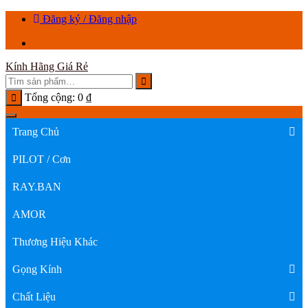
Chuyển
Đăng ký / Đăng nhập
tới
nội
dung
Kính Hãng Giá Rẻ
Tổng cộng:
0
₫
Trang Chủ
PILOT / Cơn
RAY.BAN
AMOR
Thương Hiệu Khác
Gọng Kính
Chất Liệu