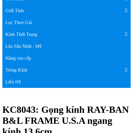
Giới Tính
Lọc Theo Giá
Kính Thời Trang
Lão Sẵn Nhật - Mỹ
Hàng cao cấp
Tròng Kính
Liên Hệ
KC8043: Gọng kính RAY-BAN
B&L FRAME U.S.A ngang
kính 13,6cm