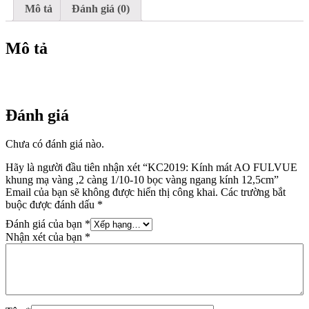
càng
Mô tả
Đánh giá (0)
1/10-
10
bọc
Mô tả
vàng
ngang
kính
12,5cm
số
Đánh giá
lượng
Chưa có đánh giá nào.
Hãy là người đầu tiên nhận xét “KC2019: Kính mát AO FULVUE
khung mạ vàng ,2 càng 1/10-10 bọc vàng ngang kính 12,5cm”
Email của bạn sẽ không được hiển thị công khai.
Các trường bắt
buộc được đánh dấu
*
Đánh giá của bạn
*
Nhận xét của bạn
*