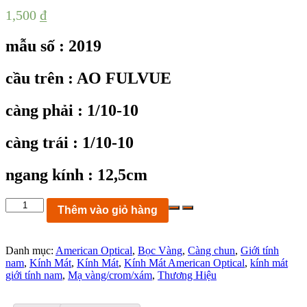
1,500
₫
mẫu số : 2019
cầu trên : AO FULVUE
càng phải : 1/10-10
càng trái : 1/10-10
ngang kính : 12,5cm
KC2019:
Thêm vào giỏ hàng
Kính
mát
AO
Danh mục:
American Optical
,
Bọc Vàng
,
Càng chun
,
Giới tính
FULVUE
nam
,
Kính Mát
,
Kính Mát
,
Kính Mát American Optical
,
kính mát
khung
giới tính nam
,
Mạ vàng/crom/xám
,
Thương Hiệu
mạ
vàng
,2