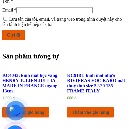
Tên
*
Email
*
Lưu tên của tôi, email, và trang web trong trình duyệt này cho
lần bình luận kế tiếp của tôi.
Sản phẩm tương tự
KC4043: kính mát bọc vàng
KC9181: kính mát nhựa
HENRY JULIEN JULLIA
RIVIERAS EOC KARO mắt
MADE IN FRANCE ngang
thuỷ tinh size 52-20 135
13cm
FRAME ITALY
1,000
₫
600
₫
Thêm vào giỏ hàng
Thêm vào giỏ hàng