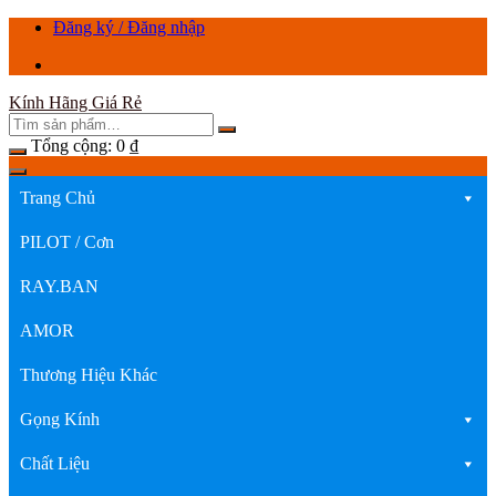
Chuyển
Đăng ký / Đăng nhập
tới
nội
dung
Kính Hãng Giá Rẻ
Tổng cộng:
0
₫
Trang Chủ
PILOT / Cơn
RAY.BAN
AMOR
Thương Hiệu Khác
Gọng Kính
Chất Liệu