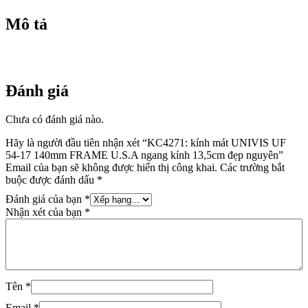
ngang
kính
Mô tả
13,5cm
đẹp
nguyên
số
lượng
Đánh giá
Chưa có đánh giá nào.
Hãy là người đầu tiên nhận xét “KC4271: kính mát UNIVIS UF
54-17 140mm FRAME U.S.A ngang kính 13,5cm đẹp nguyên”
Email của bạn sẽ không được hiển thị công khai.
Các trường bắt
buộc được đánh dấu
*
Đánh giá của bạn
*
Nhận xét của bạn
*
Tên
*
Email
*