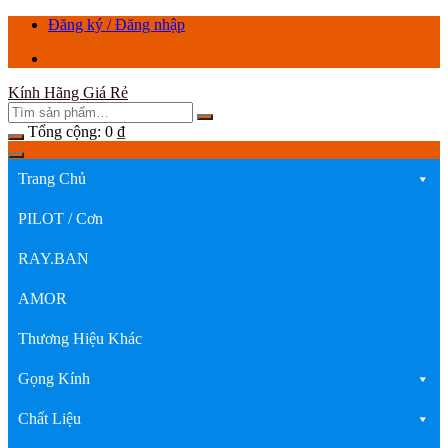
Chuyển
Đăng ký / Đăng nhập
tới
nội
dung
Kính Hãng Giá Rẻ
Tổng cộng:
0
₫
Trang Chủ
PILOT / Cơn
RAY.BAN
AMOR
Thương Hiệu Khác
Gọng Kính
Chất Liệu