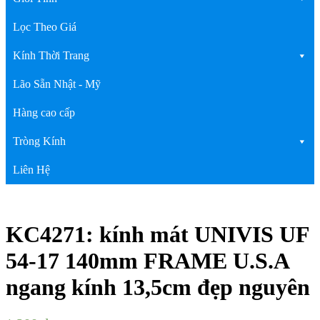
Lọc Theo Giá
Kính Thời Trang
Lão Sẵn Nhật - Mỹ
Hàng cao cấp
Tròng Kính
Liên Hệ
KC4271: kính mát UNIVIS UF
54-17 140mm FRAME U.S.A
ngang kính 13,5cm đẹp nguyên