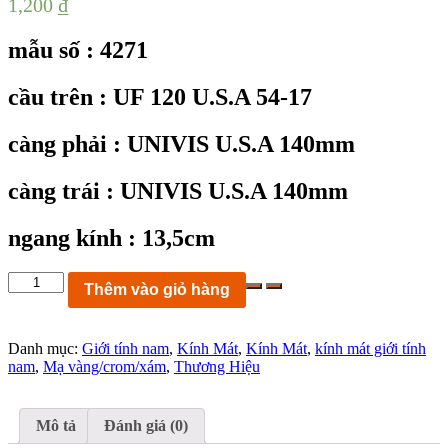
1,200
₫
mẫu số : 4271
cầu trên : UF 120 U.S.A 54-17
càng phải : UNIVIS U.S.A 140mm
càng trái : UNIVIS U.S.A 140mm
ngang kính : 13,5cm
KC4271:
Thêm vào giỏ hàng
kính
mát
UNIVIS
Danh mục:
Giới tính nam
,
Kính Mát
,
Kính Mát
,
kính mát giới tính
UF
nam
,
Mạ vàng/crom/xám
,
Thương Hiệu
54-
17
140mm
FRAME
Mô tả
Đánh giá (0)
U.S.A