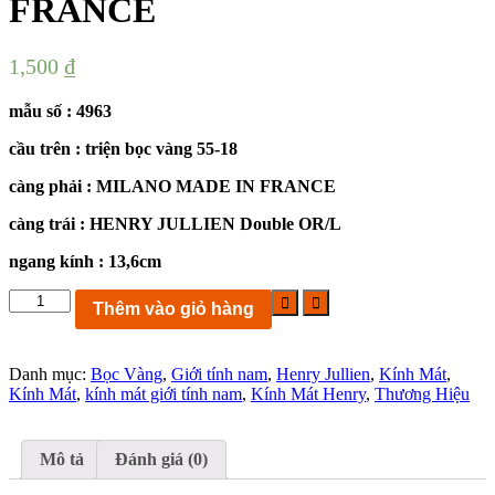
FRANCE
1,500
₫
mẫu số : 4963
cầu trên : triện bọc vàng 55-18
càng phải : MILANO MADE IN FRANCE
càng trái : HENRY JULLIEN Double OR/L
ngang kính : 13,6cm
KC4963:
Thêm vào giỏ hàng
kính
mát
bọc
Danh mục:
Bọc Vàng
,
Giới tính nam
,
Henry Jullien
,
Kính Mát
,
vàng
Kính Mát
,
kính mát giới tính nam
,
Kính Mát Henry
,
Thương Hiệu
HENRY
JULLIEN
MILANO
Double
Mô tả
Đánh giá (0)
OR/L