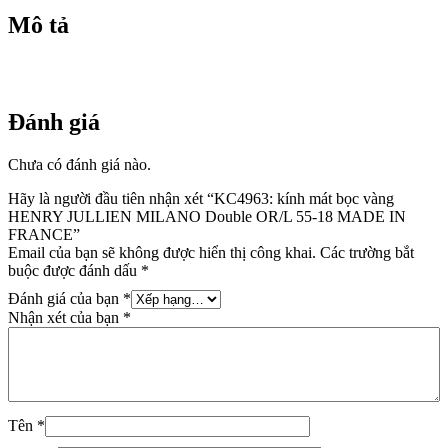
55-
18
Mô tả
MADE
IN
FRANCE
số
lượng
Đánh giá
Chưa có đánh giá nào.
Hãy là người đầu tiên nhận xét “KC4963: kính mát bọc vàng
HENRY JULLIEN MILANO Double OR/L 55-18 MADE IN
FRANCE”
Email của bạn sẽ không được hiển thị công khai.
Các trường bắt
buộc được đánh dấu
*
Đánh giá của bạn
*
Nhận xét của bạn
*
Tên
*