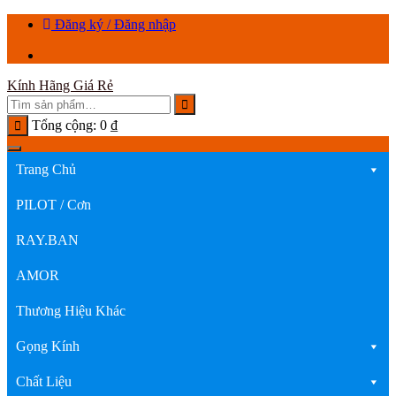
Chuyển
Đăng ký / Đăng nhập
tới
nội
dung
Kính Hãng Giá Rẻ
Tổng cộng:
0
₫
Trang Chủ
PILOT / Cơn
RAY.BAN
AMOR
Thương Hiệu Khác
Gọng Kính
Chất Liệu