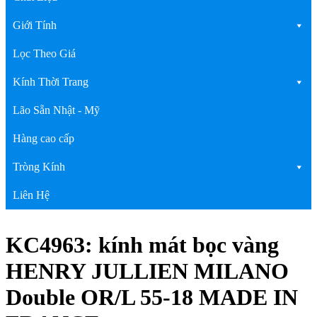
Giới Tính
Lọc Theo Giá
Kính Thời Trang
Lão Sẵn Nhật - Mỹ
Hàng cao cấp
Tròng Kính
Liên Hệ
KC4963: kính mát bọc vàng
HENRY JULLIEN MILANO
Double OR/L 55-18 MADE IN