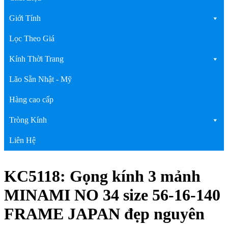
Giới Tính
Lọc Theo Giá
Kính Thời Trang
Lão Sẵn Nhật - Mỹ
Hàng cao cấp
Tròng Kính
Liên Hệ
KC5118: Gọng kính 3 mảnh
MINAMI NO 34 size 56-16-140
FRAME JAPAN đẹp nguyên