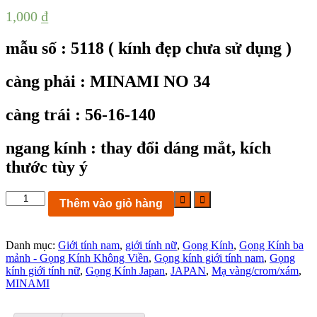
1,000
₫
mẫu số : 5118 ( kính đẹp chưa sử dụng )
càng phải : MINAMI NO 34
càng trái : 56-16-140
ngang kính : thay đổi dáng mắt, kích
thước tùy ý
KC5118:
Thêm vào giỏ hàng
Gọng
kính
3
Danh mục:
Giới tính nam
,
giới tính nữ
,
Gọng Kính
,
Gọng Kính ba
mảnh
mảnh - Gọng Kính Không Viền
,
Gọng kính giới tính nam
,
Gọng
MINAMI
kính giới tính nữ
,
Gọng Kính Japan
,
JAPAN
,
Mạ vàng/crom/xám
,
NO
MINAMI
34
size
56-