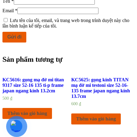
Tên
*
Email
*
Lưu tên của tôi, email, và trang web trong trình duyệt này cho
lần bình luận kế tiếp của tôi.
Sản phẩm tương tự
KC5616: gọng mạ đờ mi titan
KC5625: gọng kính TITAN
9317 size 52-16 135 ti-p frame
mạ đờ mi testoni size 52-16-
japan ngang kính 13.2cm
135 frame japan ngang kính
13.7cm
500
₫
600
₫
Thêm vào giỏ hàng
Thêm vào giỏ hàng