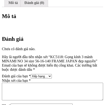
16-
Mô tả
Đánh giá (0)
140
FRAME
JAPAN
Mô tả
đẹp
nguyên
số
lượng
Đánh giá
Chưa có đánh giá nào.
Hãy là người đầu tiên nhận xét “KC5118: Gọng kính 3 mảnh
MINAMI NO 34 size 56-16-140 FRAME JAPAN đẹp nguyên”
Email của bạn sẽ không được hiển thị công khai.
Các trường bắt
buộc được đánh dấu
*
Đánh giá của bạn
*
Nhận xét của bạn
*