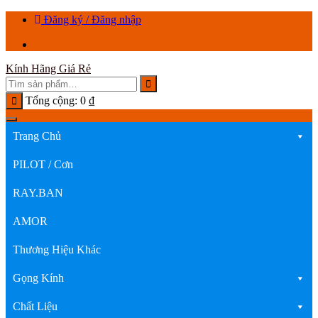
Chuyển
Đăng ký / Đăng nhập
tới
nội
dung
Kính Hãng Giá Rẻ
Tổng cộng:
0
₫
Trang Chủ
PILOT / Cơn
RAY.BAN
AMOR
Thương Hiệu Khác
Gọng Kính
Chất Liệu