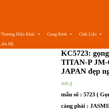
Thương Hiệu Khác
Gọng Kính
Chất Liệu
Liên Hệ
KC5723: gọn
TITAN-P JM-
JAPAN đẹp n
400
₫
mẫu số : 5723 ( Gọ
càng phải : JAS