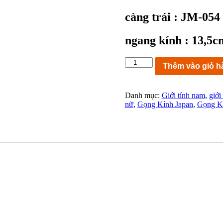
càng trái : JM-0
ngang kính : 13,5c
KC5723:
Thêm vào giỏ h
gọng
kính
JASMINE
Danh mục:
Giới tính nam
,
giới
MOREIRA
nữ
,
Gọng Kính Japan
,
Gọng K
TITAN-
P
JM-
054
52-
14-
138
MADE
IN
JAPAN
đẹp
nguyên
số
lượng