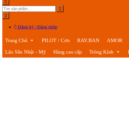
Đăng ký / Đăng nhập
Trang Chủ
PILOT / Cơn
RAY.BAN
AMOR
Lão Sẵn Nhật - Mỹ
Hàng cao cấp
Tròng Kính