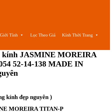
Giới Tính
Lọc Theo Giá
Kính Thời Trang
g kính JASMINE MOREIRA
054 52-14-138 MADE IN
guyên
ng kính đẹp nguyên )
MINE MOREIRA TITAN-P