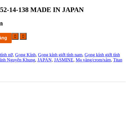
54 52-14-138 MADE IN JAPAN
m
àng
 tính nữ
,
Gọng Kính
,
Gọng kính giới tính nam
,
Gọng kính giới tính
ính Nguyên Khung
,
JAPAN
,
JASMINE
,
Mạ vàng/crom/xám
,
Titan