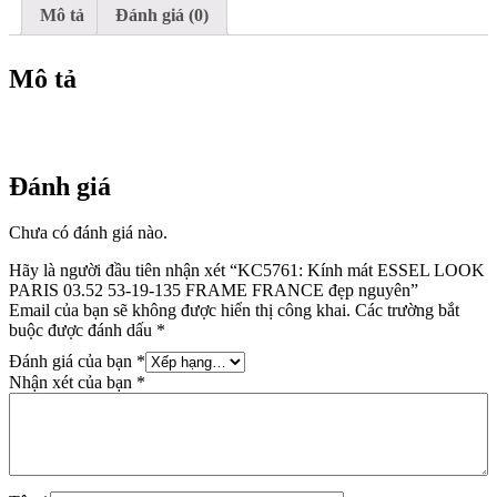
135
Mô tả
Đánh giá (0)
FRAME
FRANCE
đẹp
Mô tả
nguyên
số
lượng
Đánh giá
Chưa có đánh giá nào.
Hãy là người đầu tiên nhận xét “KC5761: Kính mát ESSEL LOOK
PARIS 03.52 53-19-135 FRAME FRANCE đẹp nguyên”
Email của bạn sẽ không được hiển thị công khai.
Các trường bắt
buộc được đánh dấu
*
Đánh giá của bạn
*
Nhận xét của bạn
*