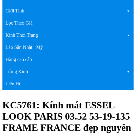
Giới Tính
Lọc Theo Giá
Kính Thời Trang
Lão Sẵn Nhật - Mỹ
Hàng cao cấp
Tròng Kính
Liên Hệ
KC5761: Kính mát ESSEL
LOOK PARIS 03.52 53-19-135
FRAME FRANCE đẹp nguyên