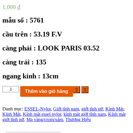
1,000
₫
mẫu số : 5761
cầu trên : 53.19 F.V
càng phải : LOOK PARIS 03.52
càng trái : 135
ngang kính : 13cm
KC5761:
Thêm vào giỏ hàng
Kính
mát
ESSEL
Danh mục:
ESSEL-Nylor
,
Giới tính nam
,
giới tính nữ
,
Kính Mát
,
LOOK
Kính Mát
,
Kính mát essel nylor
,
kính mát giới tính nam
,
Kính mát
PARIS
giới tính nữ
,
Mạ vàng/crom/xám
,
Thương Hiệu
03.52
53-
19-