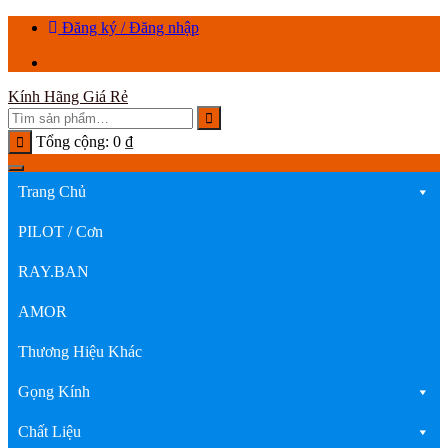
Chuyển
Đăng ký / Đăng nhập
tới
nội
dung
Kính Hãng Giá Rẻ
Tổng cộng:
0
₫
Trang Chủ
PILOT / Cơn
RAY.BAN
AMOR
Thương Hiệu Khác
Gọng Kính
Chất Liệu