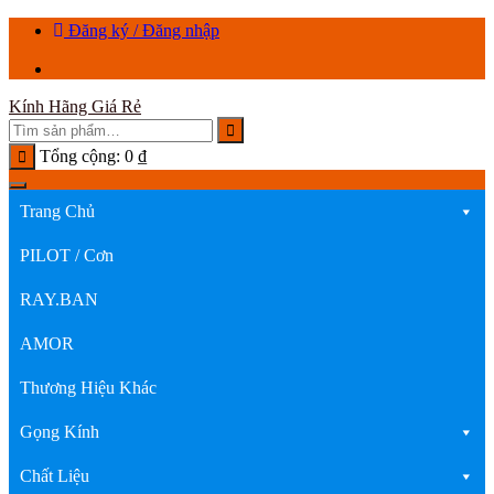
Chuyển
Đăng ký / Đăng nhập
tới
nội
dung
Kính Hãng Giá Rẻ
Tổng cộng:
0
₫
Trang Chủ
PILOT / Cơn
RAY.BAN
AMOR
Thương Hiệu Khác
Gọng Kính
Chất Liệu