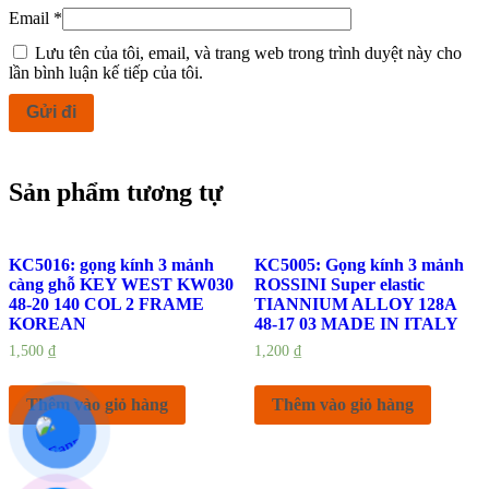
Email
*
Lưu tên của tôi, email, và trang web trong trình duyệt này cho
lần bình luận kế tiếp của tôi.
Sản phẩm tương tự
KC5016: gọng kính 3 mảnh
KC5005: Gọng kính 3 mảnh
càng ghỗ KEY WEST KW030
ROSSINI Super elastic
48-20 140 COL 2 FRAME
TIANNIUM ALLOY 128A
KOREAN
48-17 03 MADE IN ITALY
1,500
₫
1,200
₫
Thêm vào giỏ hàng
Thêm vào giỏ hàng