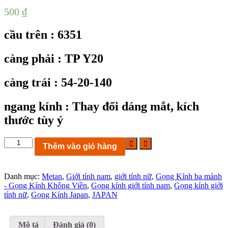
500
₫
cầu trên : 6351
càng phải : TP Y20
càng trái : 54-20-140
ngang kính :
Thay đổi dáng mắt, kích
thước tùy ý
KC6351:
Thêm vào giỏ hàng
Gọng
kính
3
Danh mục:
Metan
,
Giới tính nam
,
giới tính nữ
,
Gọng Kính ba mảnh
mảnh
- Gọng Kính Không Viền
,
Gọng kính giới tính nam
,
Gọng kính giới
TP
tính nữ
,
Gọng Kính Japan
,
JAPAN
Y20
size
54-
20-
Mô tả
Đánh giá (0)