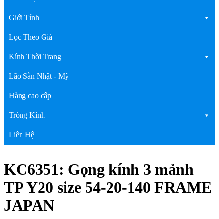
Giới Tính
Lọc Theo Giá
Kính Thời Trang
Lão Sẵn Nhật - Mỹ
Hàng cao cấp
Tròng Kính
Liên Hệ
KC6351: Gọng kính 3 mảnh
TP Y20 size 54-20-140 FRAME
JAPAN