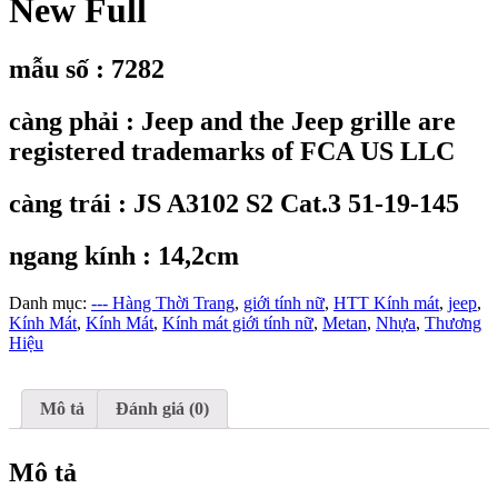
New Full
mẫu số : 7282
càng phải : Jeep and the Jeep grille are
registered trademarks of FCA US LLC
càng trái : JS A3102 S2 Cat.3 51-19-145
ngang kính : 14,2cm
Danh mục:
--- Hàng Thời Trang
,
giới tính nữ
,
HTT Kính mát
,
jeep
,
Kính Mát
,
Kính Mát
,
Kính mát giới tính nữ
,
Metan
,
Nhựa
,
Thương
Hiệu
Mô tả
Đánh giá (0)
Mô tả