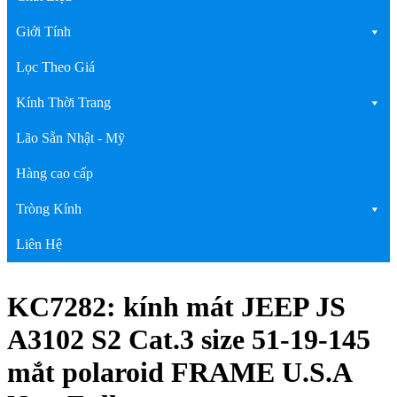
Giới Tính
Lọc Theo Giá
Kính Thời Trang
Lão Sẵn Nhật - Mỹ
Hàng cao cấp
Tròng Kính
Liên Hệ
KC7282: kính mát JEEP JS
A3102 S2 Cat.3 size 51-19-145
mắt polaroid FRAME U.S.A