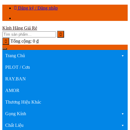
Chuyển
Đăng ký / Đăng nhập
tới
nội
dung
Kính Hãng Giá Rẻ
Tổng cộng:
0
₫
Trang Chủ
PILOT / Cơn
RAY.BAN
AMOR
Thương Hiệu Khác
Gọng Kính
Chất Liệu