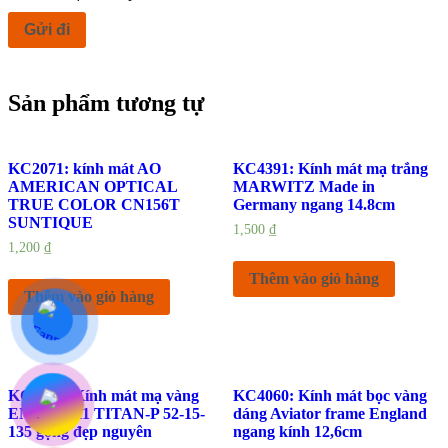
Sản phẩm tương tự
KC2071: kính mát AO
KC4391: Kính mát mạ trắng
AMERICAN OPTICAL
MARWITZ Made in
TRUE COLOR CN156T
Germany ngang 14.8cm
SUNTIQUE
1,500
₫
1,200
₫
Thêm vào giỏ hàng
Thêm vào giỏ hàng
KC4267: Kính mát mạ vàng
KC4060: Kính mát bọc vàng
ENON 7511 TITAN-P 52-15-
dáng Aviator frame England
135 gọng đẹp nguyên
ngang kính 12,6cm