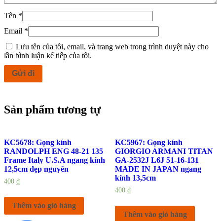
Tên
*
Email
*
Lưu tên của tôi, email, và trang web trong trình duyệt này cho
lần bình luận kế tiếp của tôi.
Sản phẩm tương tự
KC5678: Gọng kính
KC5967: Gọng kính
RANDOLPH ENG 48-21 135
GIORGIO ARMANI TITAN
Frame Italy U.S.A ngang kính
GA-2532J L6J 51-16-131
12,5cm đẹp nguyên
MADE IN JAPAN ngang
kính 13,5cm
400
₫
400
₫
Thêm vào giỏ hàng
Thêm vào giỏ hàng