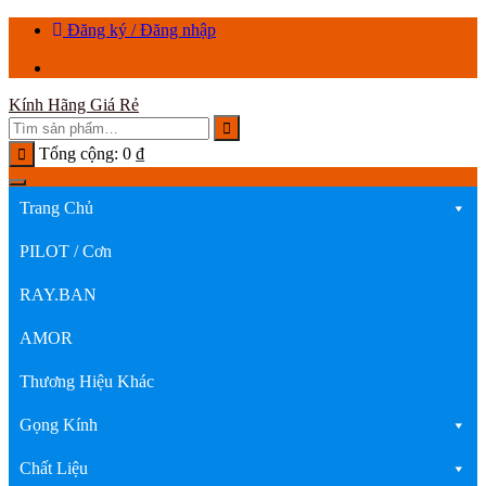
Chuyển
Đăng ký / Đăng nhập
tới
nội
dung
Kính Hãng Giá Rẻ
Tổng cộng:
0
₫
Trang Chủ
PILOT / Cơn
RAY.BAN
AMOR
Thương Hiệu Khác
Gọng Kính
Chất Liệu