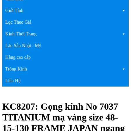
Giới Tính
Lọc Theo Giá
Kính Thời Trang
Lão Sẵn Nhật - Mỹ
Hàng cao cấp
Tròng Kính
Liên Hệ
KC8207: Gọng kính No 7037
TITANIUM mạ vàng size 48-
15-130 FRAME JAPAN ngang