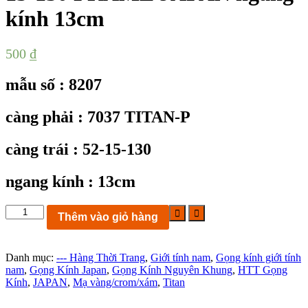
kính 13cm
500
₫
mẫu số : 8207
càng phải : 7037 TITAN-P
càng trái : 52-15-130
ngang kính : 13cm
KC8207:
Thêm vào giỏ hàng
Gọng
kính
No
Danh mục:
--- Hàng Thời Trang
,
Giới tính nam
,
Gọng kính giới tính
7037
nam
,
Gọng Kính Japan
,
Gọng Kính Nguyên Khung
,
HTT Gọng
TITANIUM mạ
Kính
,
JAPAN
,
Mạ vàng/crom/xám
,
Titan
vàng
size