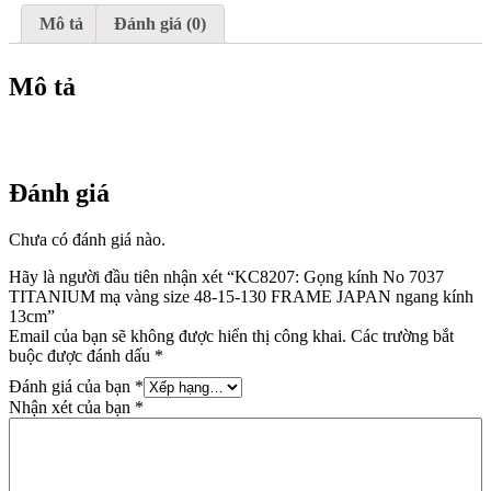
48-
15-
Mô tả
Đánh giá (0)
130
FRAME
JAPAN
Mô tả
ngang
kính
13cm
số
lượng
Đánh giá
Chưa có đánh giá nào.
Hãy là người đầu tiên nhận xét “KC8207: Gọng kính No 7037
TITANIUM mạ vàng size 48-15-130 FRAME JAPAN ngang kính
13cm”
Email của bạn sẽ không được hiển thị công khai.
Các trường bắt
buộc được đánh dấu
*
Đánh giá của bạn
*
Nhận xét của bạn
*