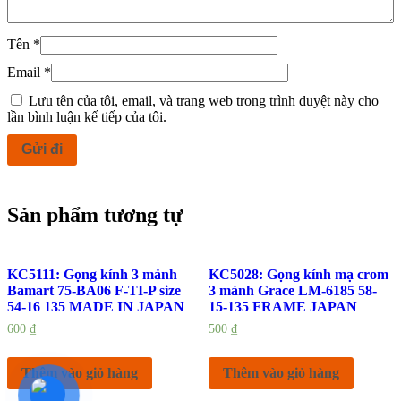
Tên
*
Email
*
Lưu tên của tôi, email, và trang web trong trình duyệt này cho
lần bình luận kế tiếp của tôi.
Sản phẩm tương tự
KC5111: Gọng kính 3 mảnh
KC5028: Gọng kính mạ crom
Bamart 75-BA06 F-TI-P size
3 mảnh Grace LM-6185 58-
54-16 135 MADE IN JAPAN
15-135 FRAME JAPAN
600
₫
500
₫
Thêm vào giỏ hàng
Thêm vào giỏ hàng