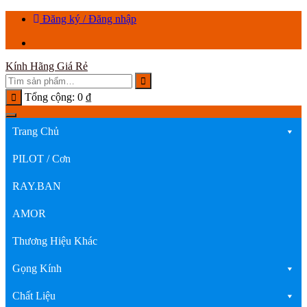
Chuyển
Đăng ký / Đăng nhập
tới
nội
dung
Kính Hãng Giá Rẻ
Tổng cộng:
0
₫
Trang Chủ
PILOT / Cơn
RAY.BAN
AMOR
Thương Hiệu Khác
Gọng Kính
Chất Liệu