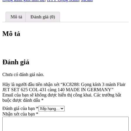
JET
SET
625
COL
Mô tả
Đánh giá (0)
431
càng
140
Mô tả
MADE
IN
GERMANY
số
lượng
Đánh giá
Chưa có đánh giá nào.
Hãy là người đầu tiên nhận xét “KC8288: Gọng kính 3 mảnh Flair
JET SET 625 COL 431 càng 140 MADE IN GERMANY”
Email của bạn sẽ không được hiển thị công khai.
Các trường bắt
buộc được đánh dấu
*
Đánh giá của bạn
*
Nhận xét của bạn
*