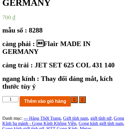
GERMANY
700
₫
mẫu số : 8288
càng phải : Flair MADE IN
GERMANY
càng trái : JET SET 625 COL 431 140
ngang kính :
Thay đổi dáng mắt, kích
thước tùy ý
KC8288:
Thêm vào giỏ hàng
Gọng
kính
3
Danh mục:
--- Hàng Thời Trang
,
Giới tính nam
,
giới tính nữ
,
Gọng
mảnh
Kính ba mảnh - Gọng Kính Không Viền
,
Gọng kính giới tính nam
,
Flair
Gọng kính giới tính nữ
,
HTT Gọng Kính
,
Metan