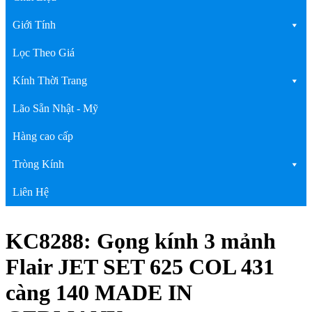
Giới Tính
Lọc Theo Giá
Kính Thời Trang
Lão Sẵn Nhật - Mỹ
Hàng cao cấp
Tròng Kính
Liên Hệ
KC8288: Gọng kính 3 mảnh
Flair JET SET 625 COL 431
càng 140 MADE IN