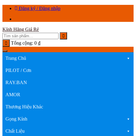
Chuyển
Đăng ký / Đăng nhập
tới
nội
dung
Kính Hãng Giá Rẻ
Tổng cộng:
0
₫
Trang Chủ
PILOT / Cơn
RAY.BAN
AMOR
Thương Hiệu Khác
Gọng Kính
Chất Liệu