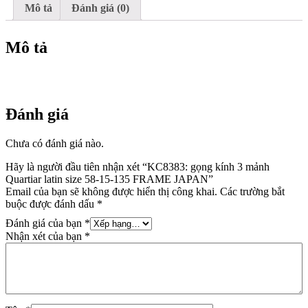
15-
Mô tả
Đánh giá (0)
135
FRAME
JAPAN
Mô tả
số
lượng
Đánh giá
Chưa có đánh giá nào.
Hãy là người đầu tiên nhận xét “KC8383: gọng kính 3 mảnh
Quartiar latin size 58-15-135 FRAME JAPAN”
Email của bạn sẽ không được hiển thị công khai.
Các trường bắt
buộc được đánh dấu
*
Đánh giá của bạn
*
Nhận xét của bạn
*