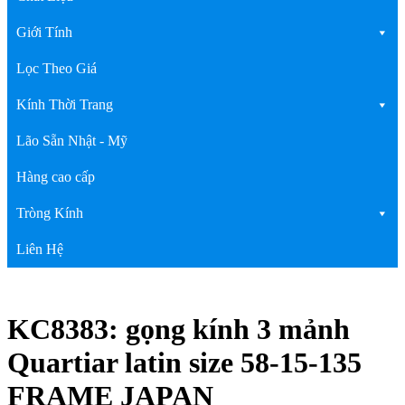
Giới Tính
Lọc Theo Giá
Kính Thời Trang
Lão Sẵn Nhật - Mỹ
Hàng cao cấp
Tròng Kính
Liên Hệ
KC8383: gọng kính 3 mảnh
Quartiar latin size 58-15-135
FRAME JAPAN