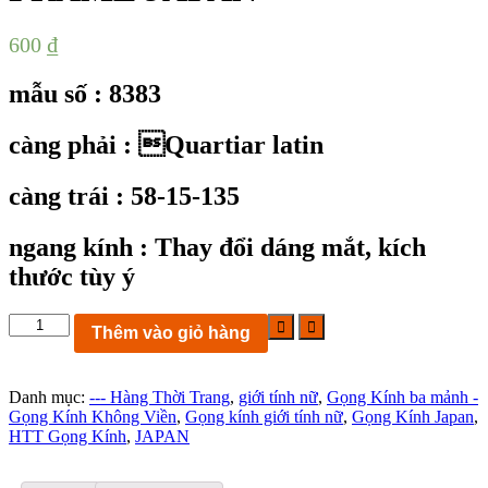
600
₫
mẫu số : 8383
càng phải : Quartiar latin
càng trái : 58-15-135
ngang kính :
Thay đổi dáng mắt, kích
thước tùy ý
KC8383:
Thêm vào giỏ hàng
gọng
kính
3
Danh mục:
--- Hàng Thời Trang
,
giới tính nữ
,
Gọng Kính ba mảnh -
mảnh
Gọng Kính Không Viền
,
Gọng kính giới tính nữ
,
Gọng Kính Japan
,
Quartiar
HTT Gọng Kính
,
JAPAN
latin
size
58-