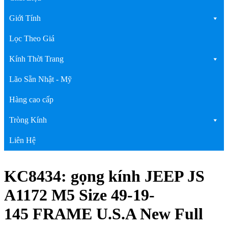
Giới Tính
Lọc Theo Giá
Kính Thời Trang
Lão Sẵn Nhật - Mỹ
Hàng cao cấp
Tròng Kính
Liên Hệ
KC8434: gọng kính JEEP JS
A1172 M5 Size 49-19-
145 FRAME U.S.A New Full