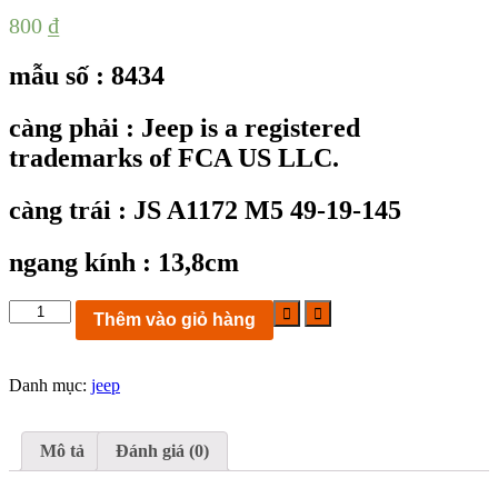
800
₫
mẫu số : 8434
càng phải : Jeep is a registered
trademarks of FCA US LLC.
càng trái : JS A1172 M5 49-19-145
ngang kính : 13,8cm
KC8434:
Thêm vào giỏ hàng
gọng
kính
JEEP
Danh mục:
jeep
JS
A1172
M5
Size
Mô tả
Đánh giá (0)
49-
19-