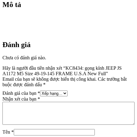
145 FRAME
Mô tả
U.S.A
New
Full
số
lượng
Đánh giá
Chưa có đánh giá nào.
Hãy là người đầu tiên nhận xét “KC8434: gọng kính JEEP JS
A1172 M5 Size 49-19-145 FRAME U.S.A New Full”
Email của bạn sẽ không được hiển thị công khai.
Các trường bắt
buộc được đánh dấu
*
Đánh giá của bạn
*
Nhận xét của bạn
*
Tên
*