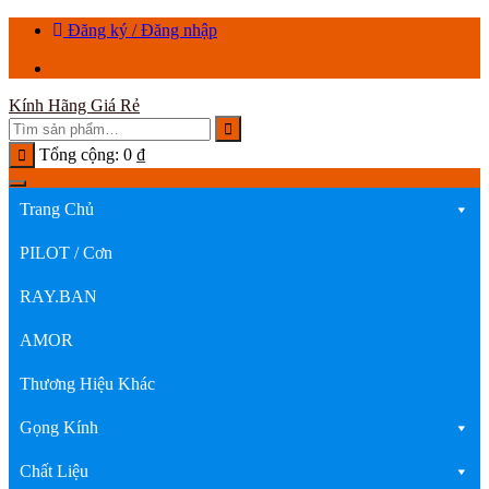
Chuyển
Đăng ký / Đăng nhập
tới
nội
dung
Kính Hãng Giá Rẻ
Tổng cộng:
0
₫
Trang Chủ
PILOT / Cơn
RAY.BAN
AMOR
Thương Hiệu Khác
Gọng Kính
Chất Liệu