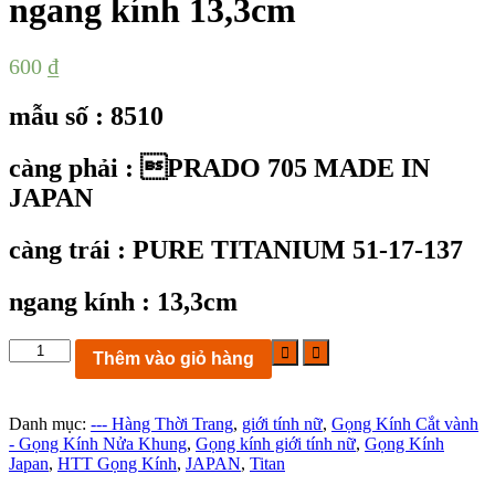
ngang kính 13,3cm
600
₫
mẫu số : 8510
càng phải : PRADO 705 MADE IN
JAPAN
càng trái : PURE TITANIUM 51-17-137
ngang kính : 13,3cm
KC8510:
Thêm vào giỏ hàng
gọng
kính
PRADO
Danh mục:
--- Hàng Thời Trang
,
giới tính nữ
,
Gọng Kính Cắt vành
705
- Gọng Kính Nửa Khung
,
Gọng kính giới tính nữ
,
Gọng Kính
PURE
Japan
,
HTT Gọng Kính
,
JAPAN
,
Titan
TITANIUM
size