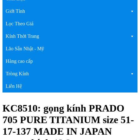
Giới Tính
Lọc Theo Giá
Kính Thời Trang
Lão Sẵn Nhật - Mỹ
Hàng cao cấp
Tròng Kính
Liên Hệ
KC8510: gọng kính PRADO
705 PURE TITANIUM size 51-
17-137 MADE IN JAPAN