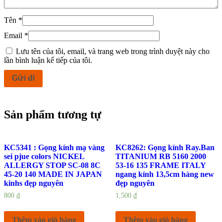
Tên
*
Email
*
Lưu tên của tôi, email, và trang web trong trình duyệt này cho
lần bình luận kế tiếp của tôi.
Sản phẩm tương tự
KC5341 : Gọng kính mạ vàng
KC8262: Gọng kính Ray.Ban
sei pjue colors NICKEL
TITANIUM RB 5160 2000
ALLERGY STOP SC-08 8C
53-16 135 FRAME ITALY
45-20 140 MADE IN JAPAN
ngang kính 13,5cm hàng new
kinhs đẹp nguyên
đẹp nguyên
800
₫
1,500
₫
Thêm vào giỏ hàng
Thêm vào giỏ hàng