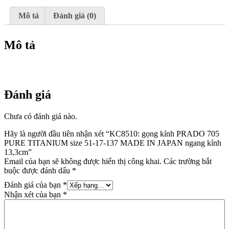
51-
17-
Mô tả
Đánh giá (0)
137
MADE
IN
Mô tả
JAPAN
ngang
kính
13,3cm
số
Đánh giá
lượng
Chưa có đánh giá nào.
Hãy là người đầu tiên nhận xét “KC8510: gọng kính PRADO 705
PURE TITANIUM size 51-17-137 MADE IN JAPAN ngang kính
13,3cm”
Email của bạn sẽ không được hiển thị công khai.
Các trường bắt
buộc được đánh dấu
*
Đánh giá của bạn
*
Nhận xét của bạn
*