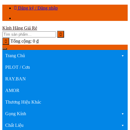
Chuyển
Đăng ký / Đăng nhập
tới
nội
dung
Kính Hãng Giá Rẻ
Tổng cộng:
0
₫
Trang Chủ
PILOT / Cơn
RAY.BAN
AMOR
Thương Hiệu Khác
Gọng Kính
Chất Liệu