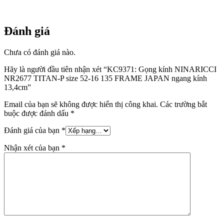
135
FRAME
JAPAN
ngang
Đánh giá
kính
13,4cm
Chưa có đánh giá nào.
số
lượng
Hãy là người đầu tiên nhận xét “KC9371: Gọng kính NINARICCI
NR2677 TITAN-P size 52-16 135 FRAME JAPAN ngang kính
13,4cm”
Email của bạn sẽ không được hiển thị công khai.
Các trường bắt
buộc được đánh dấu
*
Đánh giá của bạn
*
Nhận xét của bạn
*