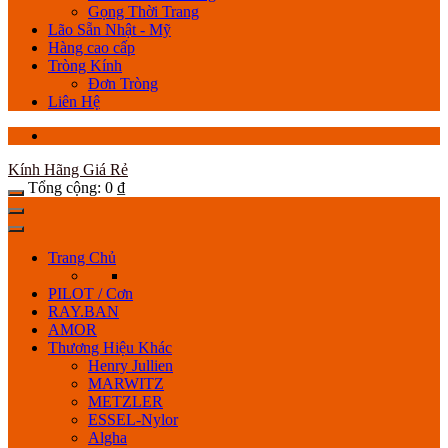
Gọng Thời Trang
Lão Sẵn Nhật - Mỹ
Hàng cao cấp
Tròng Kính
Đơn Tròng
Liên Hệ
Kính Hãng Giá Rẻ
Tổng cộng:
0
₫
Trang Chủ
PILOT / Cơn
RAY.BAN
AMOR
Thương Hiệu Khác
Henry Jullien
MARWITZ
METZLER
ESSEL-Nylor
Algha