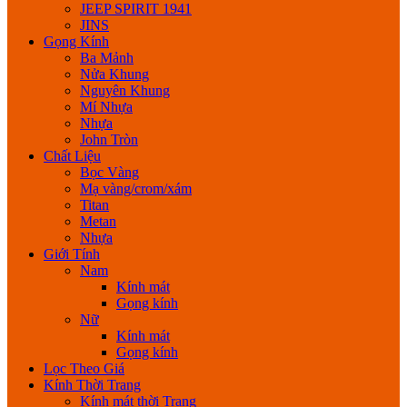
JEEP SPIRIT 1941
JINS
Gọng Kính
Ba Mảnh
Nửa Khung
Nguyên Khung
Mí Nhựa
Nhựa
John Tròn
Chất Liệu
Bọc Vàng
Mạ vàng/crom/xám
Titan
Metan
Nhựa
Giới Tính
Nam
Kính mát
Gọng kính
Nữ
Kính mát
Gọng kính
Lọc Theo Giá
Kính Thời Trang
Kính mát thời Trang