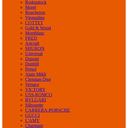
Rodenstock
Morel
Boucheron
Viennaline
COTTET
Gold & Wood
Montblanc
FRED
Artcraft
SHURON
Universal
Dupont
Dunhill
Persol
Alain Mikli
Christian Dior
Versace
VICTORY
USS-ROMCO
BVLGARI
Silhouette
CARRERA-PORSCHE
GUCCI
L'AMY
Charmant