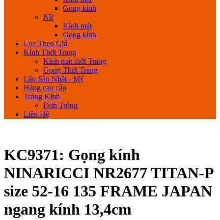
Gọng kính
Nữ
Kính mát
Gọng kính
Lọc Theo Giá
Kính Thời Trang
Kính mát thời Trang
Gọng Thời Trang
Lão Sẵn Nhật - Mỹ
Hàng cao cấp
Tròng Kính
Đơn Tròng
Liên Hệ
KC9371: Gọng kính
NINARICCI NR2677 TITAN-P
size 52-16 135 FRAME JAPAN
ngang kính 13,4cm