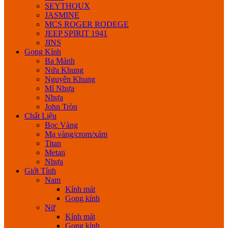
SEYTHOUX
JASMINE
MCS ROGER RODEGE
JEEP SPIRIT 1941
JINS
Gọng Kính
Ba Mảnh
Nửa Khung
Nguyên Khung
Mí Nhựa
Nhựa
John Tròn
Chất Liệu
Bọc Vàng
Mạ vàng/crom/xám
Titan
Metan
Nhựa
Giới Tính
Nam
Kính mát
Gọng kính
Nữ
Kính mát
Gọng kính