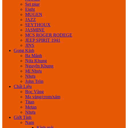
Sei piue
Eight
MUGEN
JAZZ
SEYTHOUX
JASMINE
MCS ROGER RODEGE
JEEP SPIRIT 1941
JINS
Gọng Kính
Ba Mảnh
Nửa Khung
Nguyên Khung
Mí Nhựa
Nhựa
John Tròn
Chất Liệu
Bọc Vàng
Mạ vàng/crom/xám
Titan
Metan
Nhựa
Giới Tính
Nam
Kính mát