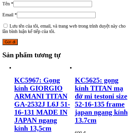
Tên
*
Email
*
Lưu tên của tôi, email, và trang web trong trình duyệt này cho
lần bình luận kế tiếp của tôi.
Sản phẩm tương tự
KC5967: Gọng
KC5625: gọng
kính GIORGIO
kính TITAN mạ
ARMANI TITAN
đờ mi testoni size
GA-2532J L6J 51-
52-16-135 frame
16-131 MADE IN
japan ngang kính
JAPAN ngang
13.7cm
kính 13,5cm
600
₫