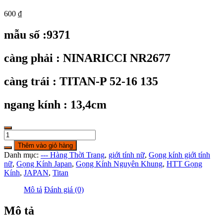
600
₫
mẫu số :9371
càng phải : NINARICCI NR2677
càng trái : TITAN-P 52-16 135
ngang kính : 13,4cm
KC9371:
Gọng
Thêm vào giỏ hàng
kính
Danh mục:
--- Hàng Thời Trang
,
giới tính nữ
,
Gọng kính giới tính
NINARICCI
nữ
,
Gọng Kính Japan
,
Gọng Kính Nguyên Khung
,
HTT Gọng
NR2677
Kính
,
JAPAN
,
Titan
TITAN-
P
Mô tả
Đánh giá (0)
size
52-
Mô tả
16