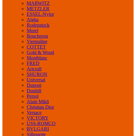
MARWITZ
METZLER
ESSEL-Nylor
Algha
Rodenstock
Morel
Boucheron
Viennaline
COTTET
Gold & Wood
Montblanc
FRED
Artcraft
SHURON
Universal
Dupont
Dunhill
Persol
Alain Mikli
Christian Dior
Versace
VICTORY
USS-ROMCO
BVLGARI
Silhouette