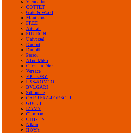
Viennaline
COTTET
Gold & Wood
Montblanc
FRED
Artcraft
SHURON
Universal
Dupont
Dunhill
Persol
Alain Mikli
Christian Dior
Versace
VICTORY
USS-ROMCO
BVLGARI
Silhouette
CARRERA-PORSCHE
GUCCI
L'AMY
Charmant
CITIZEN
Nikon
HOYA