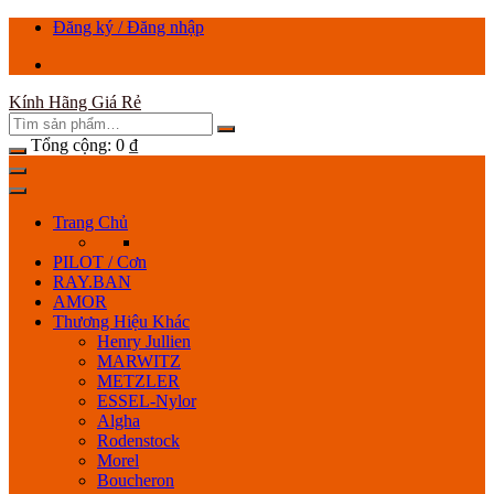
Chuyển
Đăng ký / Đăng nhập
tới
nội
dung
Kính Hãng Giá Rẻ
Tổng cộng:
0
₫
Trang Chủ
PILOT / Cơn
RAY.BAN
AMOR
Thương Hiệu Khác
Henry Jullien
MARWITZ
METZLER
ESSEL-Nylor
Algha
Rodenstock
Morel
Boucheron