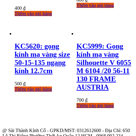
Thêm vào giỏ hàng
400
₫
Thêm vào giỏ hàng
KC5620: gọng
KC5999: Gọng
kính mạ vàng size
kính mạ vàng
50-15-135 ngang
Silhouette V 6055
kính 12.7cm
M 6104 /20 56-11
130 FRAME
500
₫
AUSTRIA
Thêm vào giỏ hàng
700
₫
Thêm vào giỏ hàng
@ Sài Thành Kính Cổ - GPKD/MST: 0312612600 - Địa Chỉ: 650
Lê Thị Riêng Phường Thới An Quận 12 HCM - 0968.992.234