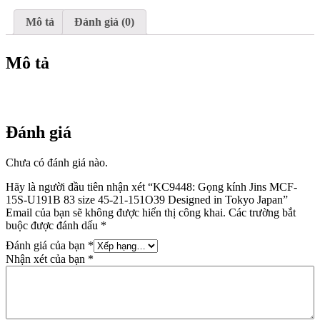
size
45-
Mô tả
Đánh giá (0)
21-
151O39
Designed
Mô tả
in
Tokyo
Japan
số
lượng
Đánh giá
Chưa có đánh giá nào.
Hãy là người đầu tiên nhận xét “KC9448: Gọng kính Jins MCF-
15S-U191B 83 size 45-21-151O39 Designed in Tokyo Japan”
Email của bạn sẽ không được hiển thị công khai.
Các trường bắt
buộc được đánh dấu
*
Đánh giá của bạn
*
Nhận xét của bạn
*