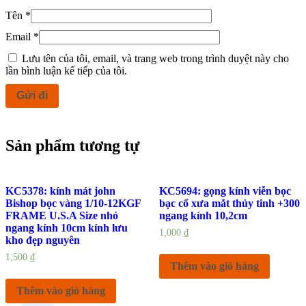
Tên
*
Email
*
Lưu tên của tôi, email, và trang web trong trình duyệt này cho
lần bình luận kế tiếp của tôi.
Sản phẩm tương tự
KC5378: kính mát john
KC5694: gọng kính viễn bọc
Bishop bọc vàng 1/10-12KGF
bạc cổ xưa mắt thủy tinh +300
FRAME U.S.A Size nhỏ
ngang kính 10,2cm
ngang kính 10cm kính lưu
1,000
₫
kho đẹp nguyên
1,500
₫
Thêm vào giỏ hàng
Thêm vào giỏ hàng