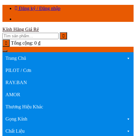
Chuyển
Đăng ký / Đăng nhập
tới
nội
dung
Kính Hãng Giá Rẻ
Tổng cộng:
0
₫
Trang Chủ
PILOT / Cơn
RAY.BAN
AMOR
Thương Hiệu Khác
Gọng Kính
Chất Liệu