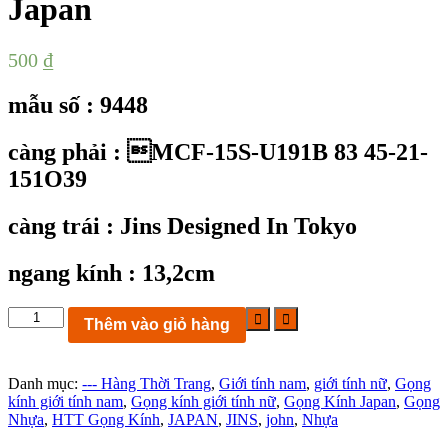
Japan
500
₫
mẫu số : 9448
càng phải : MCF-15S-U191B 83 45-21-
151O39
càng trái : Jins Designed In Tokyo
ngang kính : 13,2cm
KC9448:
Thêm vào giỏ hàng
Gọng
kính
Jins
Danh mục:
--- Hàng Thời Trang
,
Giới tính nam
,
giới tính nữ
,
Gọng
MCF-
kính giới tính nam
,
Gọng kính giới tính nữ
,
Gọng Kính Japan
,
Gọng
15S-
Nhựa
,
HTT Gọng Kính
,
JAPAN
,
JINS
,
john
,
Nhựa
U191B
83