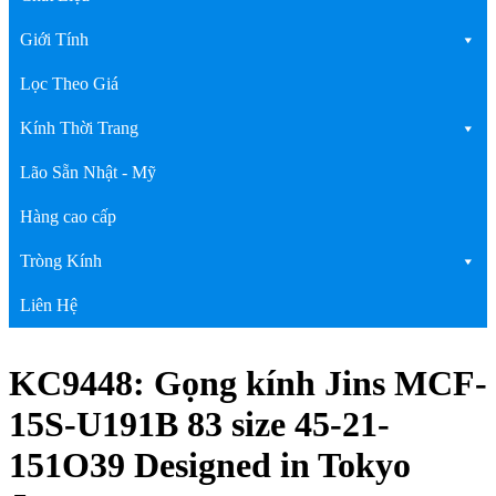
Giới Tính
Lọc Theo Giá
Kính Thời Trang
Lão Sẵn Nhật - Mỹ
Hàng cao cấp
Tròng Kính
Liên Hệ
KC9448: Gọng kính Jins MCF-
15S-U191B 83 size 45-21-
151O39 Designed in Tokyo