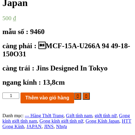
Japan
500
₫
mẫu số : 9460
càng phải : MCF-15A-U266A 94 49-18-
150O31
càng trái : Jins Designed In Tokyo
ngang kính : 13,8cm
KC9460:
Thêm vào giỏ hàng
Gọng
kính
Jins
Danh mục:
--- Hàng Thời Trang
,
Giới tính nam
,
giới tính nữ
,
Gọng
MCF-
kính giới tính nam
,
Gọng kính giới tính nữ
,
Gọng Kính Japan
,
HTT
15A-
Gọng Kính
,
JAPAN
,
JINS
,
Nhựa
U266A
94