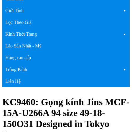
Giới Tính
Lọc Theo Giá
Kính Thời Trang
Lão Sẵn Nhật - Mỹ
Hàng cao cấp
Tròng Kính
Liên Hệ
KC9460: Gọng kính Jins MCF-
15A-U266A 94 size 49-18-
150O31 Designed in Tokyo