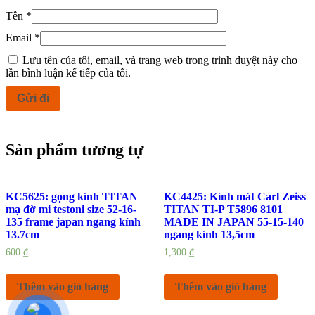
Tên
*
Email
*
Lưu tên của tôi, email, và trang web trong trình duyệt này cho
lần bình luận kế tiếp của tôi.
Sản phẩm tương tự
KC5625: gọng kính TITAN
KC4425: Kính mát Carl Zeiss
mạ đờ mi testoni size 52-16-
TITAN TI-P T5896 8101
135 frame japan ngang kính
MADE IN JAPAN 55-15-140
13.7cm
ngang kính 13,5cm
600
₫
1,300
₫
Thêm vào giỏ hàng
Thêm vào giỏ hàng