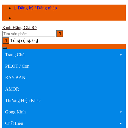
Chuyển
Đăng ký / Đăng nhập
tới
nội
dung
Kính Hãng Giá Rẻ
Tổng cộng:
0
₫
Trang Chủ
PILOT / Cơn
RAY.BAN
AMOR
Thương Hiệu Khác
Gọng Kính
Chất Liệu