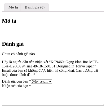
size
49-
Mô tả
Đánh giá (0)
18-
150O31
Designed
Mô tả
in
Tokyo
Japan
số
lượng
Đánh giá
Chưa có đánh giá nào.
Hãy là người đầu tiên nhận xét “KC9460: Gọng kính Jins MCF-
15A-U266A 94 size 49-18-150O31 Designed in Tokyo Japan”
Email của bạn sẽ không được hiển thị công khai.
Các trường bắt
buộc được đánh dấu
*
Đánh giá của bạn
*
Nhận xét của bạn
*