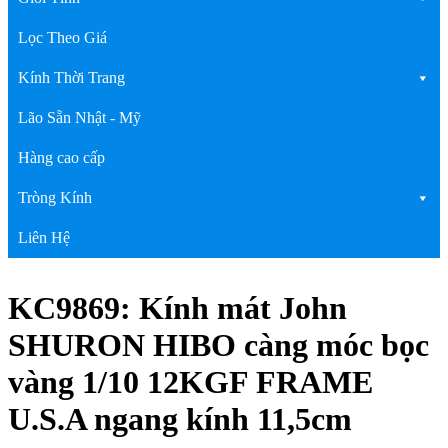
Lọc Theo Giá
Kính Thời Trang
Lão Sẵn Nhật - Mỹ
Hàng cao cấp
Tròng Kính
Liên Hệ
KC9869: Kính mát John
SHURON HIBO càng móc bọc
vàng 1/10 12KGF FRAME
U.S.A ngang kính 11,5cm