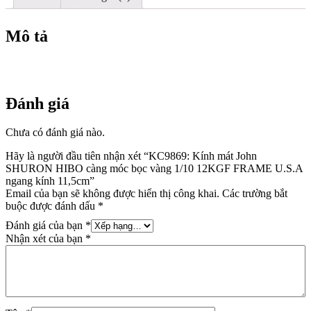
vàng
1/10
12KGF
Mô tả
FRAME
U.S.A
ngang
kính
11,5cm
Đánh giá
số
lượng
Chưa có đánh giá nào.
Hãy là người đầu tiên nhận xét “KC9869: Kính mát John
SHURON HIBO càng móc bọc vàng 1/10 12KGF FRAME U.S.A
ngang kính 11,5cm”
Email của bạn sẽ không được hiển thị công khai.
Các trường bắt
buộc được đánh dấu
*
Đánh giá của bạn
*
Nhận xét của bạn
*