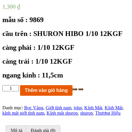
1,300
₫
mẫu số : 9869
cầu trên : SHURON HIBO 1/10 12KGF
càng phải : 1/10 12KGF
càng trái : 1/10 12KGF
ngang kính : 11,5cm
KC9869:
Thêm vào giỏ hàng
Kính
mát
John
Danh mục:
Bọc Vàng
,
Giới tính nam
,
john
,
Kính Mát
,
Kính Mát
,
SHURON
kính mát giới tính nam
,
Kính mát shuron
,
shuron
,
Thương Hiệu
HIBO
càng
móc
bọc
Mô tả
Đánh giá (0)