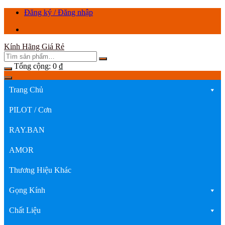
Chuyển
Đăng ký / Đăng nhập
tới
nội
dung
Kính Hãng Giá Rẻ
Tổng cộng:
0
₫
Trang Chủ
PILOT / Cơn
RAY.BAN
AMOR
Thương Hiệu Khác
Gọng Kính
Chất Liệu