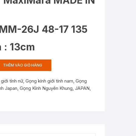
 : MaxiMara MADE IN
: MM-26J 48-17 135
 : 13cm
THÊM VÀO GIỎ HÀNG
,
giới tính nữ
,
Gọng kính giới tính nam
,
Gọng
nh Japan
,
Gọng Kính Nguyên Khung
,
JAPAN
,