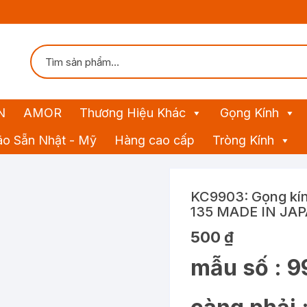
N
AMOR
Thương Hiệu Khác
Gọng Kính
ão Sẵn Nhật - Mỹ
Hàng cao cấp
Tròng Kính
KC9903: Gọng kí
135 MADE IN JAP
500
₫
mẫu số : 