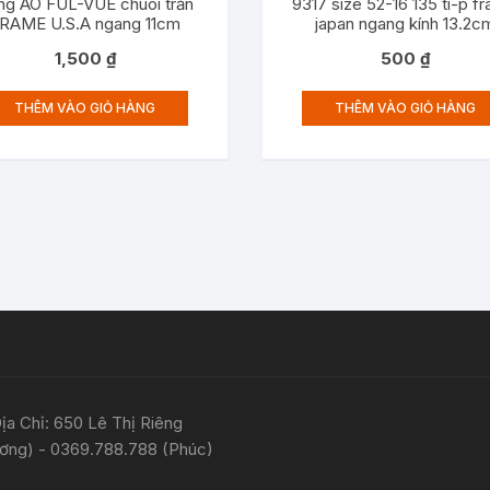
ắng AO FUL-VUE chuôi trần
9317 size 52-16 135 ti-p f
RAME U.S.A ngang 11cm
japan ngang kính 13.2c
1,500
₫
500
₫
THÊM VÀO GIỎ HÀNG
THÊM VÀO GIỎ HÀNG
a Chỉ: 650 Lê Thị Riêng
ơng) - 0369.788.788 (Phúc)