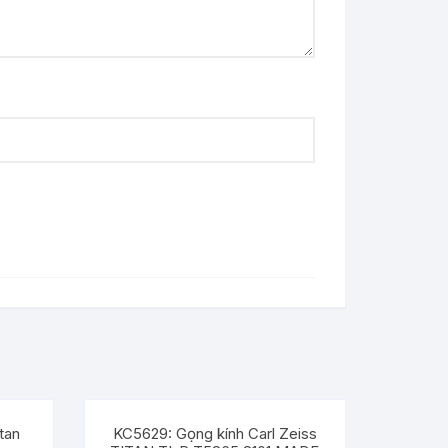
tan
KC5629: Gọng kính Carl Zeiss