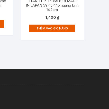
rame
TITAN TI-P T5865 8101 MADE
m
IN JAPAN 59-15-145 ngang kính
14,2cm
1,400
₫
THÊM VÀO GIỎ HÀNG