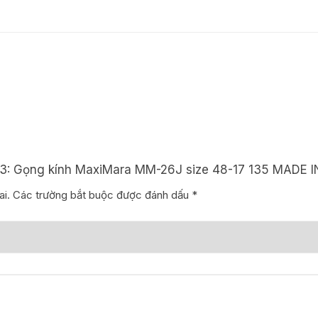
IN
JAPAN
ngang
kính
13cm
số
lượng
903: Gọng kính MaxiMara MM-26J size 48-17 135 MADE 
i.
Các trường bắt buộc được đánh dấu
*