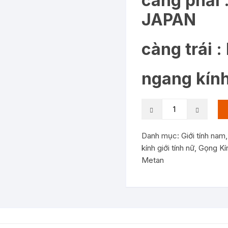
càng phải
JAPAN
càng trái 
ngang kính
KC9903:
Gọng
kính
Danh mục:
Giới tính nam
MaxiMara
kính giới tính nữ
,
Gọng Kí
MM-
Metan
26J
size
48-
17
135
MADE