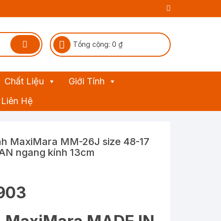
Tổng cộng:
0
₫
Chất Liệu
Giới Tính
Liên Hệ
nh MaxiMara MM-26J size 48-17
AN ngang kính 13cm
9903